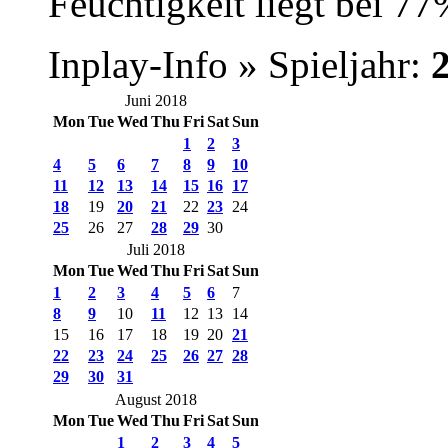
Feuchtigkeit liegt bei 77
Inplay-Info » Spieljahr:
Juni 2018
Mon
Tue
Wed
Thu
Fri
Sat
Sun
1
2
3
4
5
6
7
8
9
10
11
12
13
14
15
16
17
18
19
20
21
22
23
24
25
26
27
28
29
30
Juli 2018
Mon
Tue
Wed
Thu
Fri
Sat
Sun
1
2
3
4
5
6
7
8
9
10
11
12
13
14
15
16
17
18
19
20
21
22
23
24
25
26
27
28
29
30
31
August 2018
Mon
Tue
Wed
Thu
Fri
Sat
Sun
1
2
3
4
5