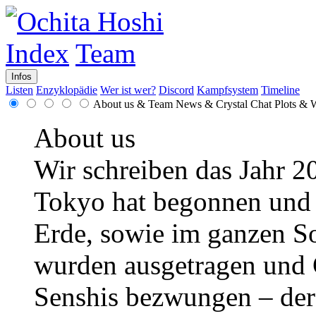
Index
Team
Infos
Listen
Enzyklopädie
Wer ist wer?
Discord
Kampfsystem
Timeline
About us & Team
News & Crystal Chat
Plots & 
About us
Wir schreiben das Jahr 20
Tokyo hat begonnen und e
Erde, sowie im ganzen 
wurden ausgetragen und 
Senshis bezwungen – der 