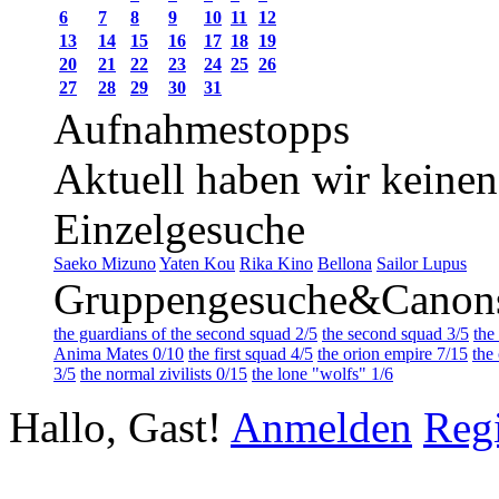
6
7
8
9
10
11
12
13
14
15
16
17
18
19
20
21
22
23
24
25
26
27
28
29
30
31
Aufnahmestopps
Aktuell haben wir keine
Einzelgesuche
Saeko Mizuno
Yaten Kou
Rika Kino
Bellona
Sailor Lupus
Gruppengesuche&Canon
the guardians of the second squad 2/5
the second squad 3/5
the
Anima Mates 0/10
the first squad 4/5
the orion empire 7/15
the
3/5
the normal zivilists 0/15
the lone "wolfs" 1/6
Hallo, Gast!
Anmelden
Regi